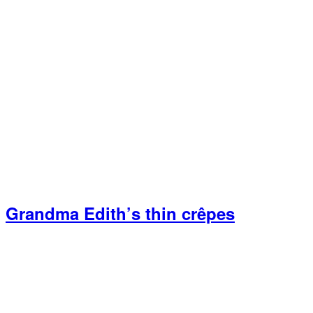
Grandma Edith’s thin crêpes
Primary
Sidebar