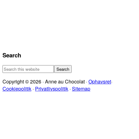
Search
Search
this
Copyright © 2026 · Anne au Chocolat ·
Ophavsret
·
website
Cookiepolitik
·
Privatlivspolitik
·
Sitemap