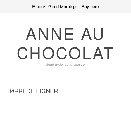
E-book: Good Mornings - Buy here
Skip
Skip
Skip
to
to
to
ANNE AU
primary
main
primary
navigation
content
sidebar
CHOCOLAT
Madkærlighed en masse
TØRREDE FIGNER