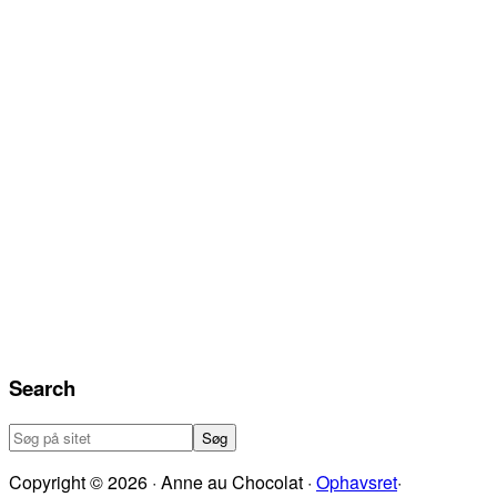
Search
Søg
på
Copyright © 2026 · Anne au Chocolat ·
Ophavsret
·
sitet