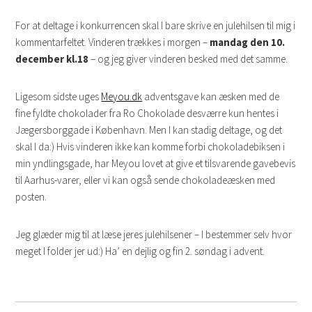
For at deltage i konkurrencen skal I bare skrive en julehilsen til mig i
kommentarfeltet. Vinderen trækkes i morgen –
mandag den 10.
december kl.18
– og jeg giver vinderen besked med det samme.
Ligesom sidste uges
Meyou.dk
adventsgave kan æsken med de
fine fyldte chokolader fra Ro Chokolade desværre kun hentes i
Jægersborggade i København. Men I kan stadig deltage, og det
skal I da:) Hvis vinderen ikke kan komme forbi chokoladebiksen i
min yndlingsgade, har Meyou lovet at give et tilsvarende gavebevis
til Aarhus-varer, eller vi kan også sende chokoladeæsken med
posten.
Jeg glæder mig til at læse jeres julehilsener – I bestemmer selv hvor
meget I folder jer ud:) Ha’ en dejlig og fin 2. søndag i advent.