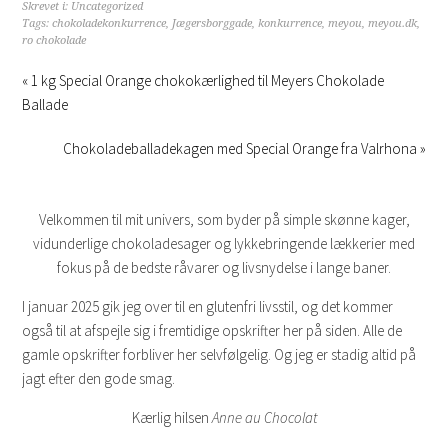
Skrevet i:
Uncategorized
Tags:
chokoladekonkurrence
,
Jægersborggade
,
konkurrence
,
meyou
,
meyou.dk
,
ro chokolade
« 1 kg Special Orange chokokærlighed til Meyers Chokolade
Ballade
Chokoladeballadekagen med Special Orange fra Valrhona »
Velkommen til mit univers, som byder på simple skønne kager,
vidunderlige chokoladesager og lykkebringende lækkerier med
fokus på de bedste råvarer og livsnydelse i lange baner.
I januar 2025 gik jeg over til en glutenfri livsstil, og det kommer
også til at afspejle sig i fremtidige opskrifter her på siden. Alle de
gamle opskrifter forbliver her selvfølgelig. Og jeg er stadig altid på
jagt efter den gode smag.
Kærlig hilsen
Anne au Chocolat