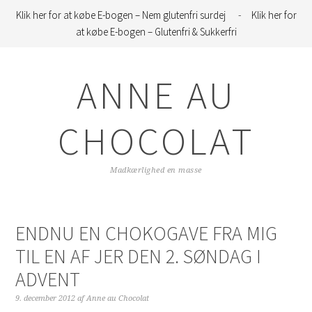
Klik her for at købe E-bogen – Nem glutenfri surdej
-
Klik her for
at købe E-bogen – Glutenfri & Sukkerfri
Gå
Skip
Gå
direkte
til
direkte
ANNE AU
til
indhold
til
primær
primær
navigation
sidebar
CHOCOLAT
Madkærlighed en masse
ENDNU EN CHOKOGAVE FRA MIG
TIL EN AF JER DEN 2. SØNDAG I
ADVENT
9. december 2012
af
Anne au Chocolat