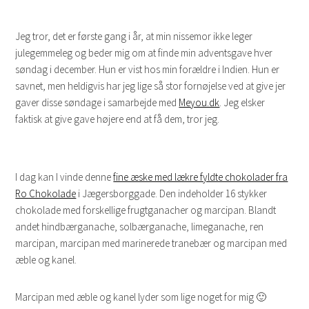
Jeg tror, det er første gang i år, at min nissemor ikke leger
julegemmeleg og beder mig om at finde min adventsgave hver
søndag i december. Hun er vist hos min forældre i Indien. Hun er
savnet, men heldigvis har jeg lige så stor fornøjelse ved at give jer
gaver disse søndage i samarbejde med
Meyou.dk
. Jeg elsker
faktisk at give gave højere end at få dem, tror jeg.
I dag kan I vinde denne
fine æske med lækre fyldte chokolader fra
Ro Chokolade
i Jægersborggade. Den indeholder 16 stykker
chokolade med forskellige frugtganacher og marcipan. Blandt
andet hindbærganache, solbærganache, limeganache, ren
marcipan, marcipan med marinerede tranebær og marcipan med
æble og kanel.
Marcipan med æble og kanel lyder som lige noget for mig 🙂