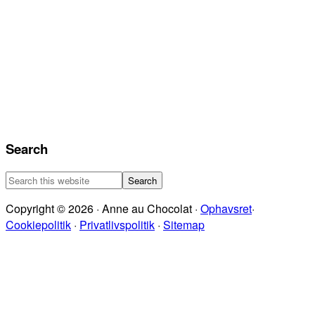
Search
Search
this
Copyright © 2026 · Anne au Chocolat ·
Ophavsret
·
website
Cookiepolitik
·
Privatlivspolitik
·
Sitemap