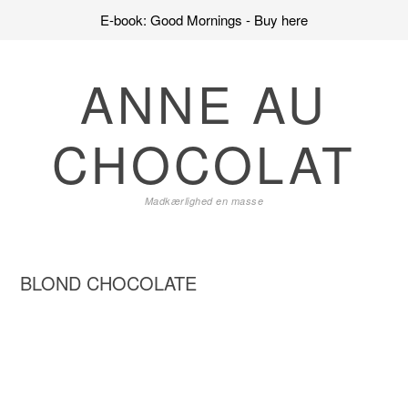
E-book: Good Mornings - Buy here
Skip
Skip
Skip
to
to
to
ANNE AU
primary
main
primary
navigation
content
sidebar
CHOCOLAT
Madkærlighed en masse
BLOND CHOCOLATE