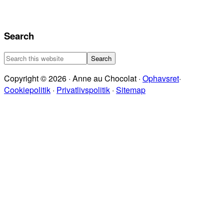
Search
Search
this
Copyright © 2026 · Anne au Chocolat ·
Ophavsret
·
website
Cookiepolitik
·
Privatlivspolitik
·
Sitemap