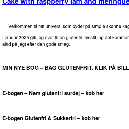
Cake with raspberry jam and meringu
Primary
Sidebar
Velkommen til mit univers, som byder på simple skønne kag
I januar 2025 gik jeg over til en glutenfri livsstil, og det kommer
altid på jagt efter den gode smag.
MIN NYE BOG – BAG GLUTENFRIT. KLIK PÅ BI
E-bogen – Nem glutenfri surdej – køb her
E-bogen Glutenfri & Sukkerfri – køb her