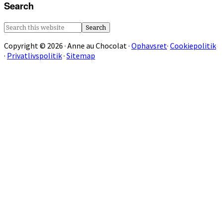
Search
Search
this
Copyright © 2026 · Anne au Chocolat ·
Ophavsret
·
Cookiepolitik
website
·
Privatlivspolitik
·
Sitemap