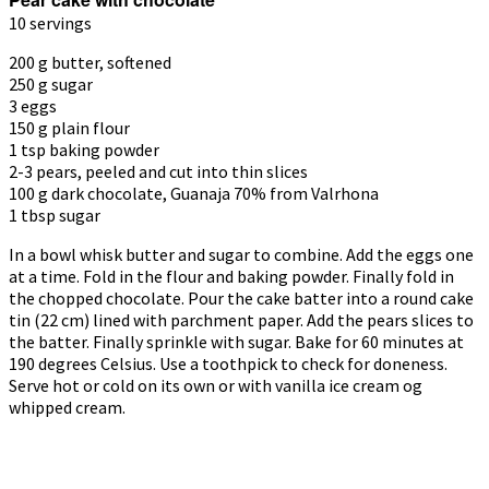
10 servings
200 g butter, softened
250 g sugar
3 eggs
150 g plain flour
1 tsp baking powder
2-3 pears, peeled and cut into thin slices
100 g dark chocolate, Guanaja 70% from Valrhona
1 tbsp sugar
In a bowl whisk butter and sugar to combine. Add the eggs one
at a time. Fold in the flour and baking powder. Finally fold in
the chopped chocolate. Pour the cake batter into a round cake
tin (22 cm) lined with parchment paper. Add the pears slices to
the batter. Finally sprinkle with sugar. Bake for 60 minutes at
190 degrees Celsius. Use a toothpick to check for doneness.
Serve hot or cold on its own or with vanilla ice cream og
whipped cream.