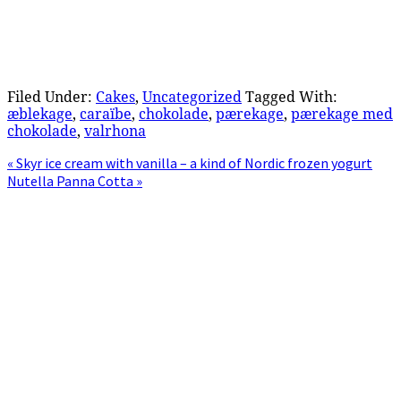
Filed Under:
Cakes
,
Uncategorized
Tagged With:
æblekage
,
caraïbe
,
chokolade
,
pærekage
,
pærekage med
chokolade
,
valrhona
Previous
« Skyr ice cream with vanilla – a kind of Nordic frozen yogurt
Post:
Next
Nutella Panna Cotta »
Post:
Primary
Sidebar