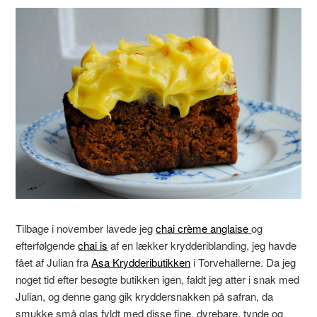
Tilbage i november lavede jeg
chai crème anglaise
og
efterfølgende
chai is
af en lækker krydderiblanding, jeg havde
fået af Julian fra
Asa Kryddeributikken
i Torvehallerne. Da jeg
noget tid efter besøgte butikken igen, faldt jeg atter i snak med
Julian, og denne gang gik kryddersnakken på safran, da
smukke små glas fyldt med disse fine, dyrebare, tynde og