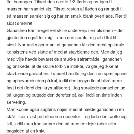
fint homogen. Tilsæt den næste 1/3 fløde og rør igen til
massen har samlet sig. Tilsæt resten af fløden og rør godt til,
så massen samler sig og har en smuk blank overflade. Rør til
sidst smørret i.
Ganachen kan meget vel skille undervejs i emulsionen – det
gjorde den også for mig – men den samler sig altid flot til
sidst. Normalt siger man, at ganachen får den mest optimale
konsistens ved slutte af med at stavblende den. Men da jeg
med vilje havde bevaret de smukke safrantråde i ganachen
og ønskede, at de skulle forblive intakte, valgte jeg ikke at
stavblende ganachen. I stedet hældte jeg den i en sprøjtepose
og opbevarede den på køl, indtil den begyndte at blive mere
fast i det (fordi den krystalliserer). Jeg sprøjtede ganachen ud
på kagen og puttede den derefter på køl, indtil en time inden
servering.
Man kunne også sagtens nøjes med at hælde ganachen i en
skål – som vist på billederne nedenfor – og lade den sætte sig
lidt, indtil man kan smøre den på med en dejskraber eller
bagsiden af en kniv.