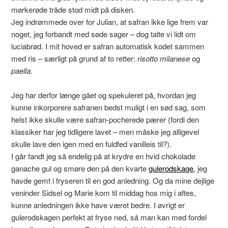
mørkerøde tråde stod midt på disken.
Jeg indrømmede over for Julian, at safran ikke lige frem var
noget, jeg forbandt med søde sager – dog talte vi lidt om
luciabrød. I mit hoved er safran automatisk kodet sammen
med ris – særligt på grund af to retter:
risotto milanese
og
paella.
Jeg har derfor længe gået og spekuleret på, hvordan jeg
kunne inkorporere safranen bedst muligt i en sød sag, som
helst ikke skulle være safran-pocherede pærer (fordi den
klassiker har jeg tidligere lavet – men måske jeg alligevel
skulle lave den igen med en fuldfed vanilleis til?).
I går fandt jeg så endelig på at krydre en hvid chokolade
ganache gul og smøre den på den kvarte
gulerodskage
, jeg
havde gemt i fryseren til en god anledning. Og da mine dejlige
veninder Sidsel og Marie kom til middag hos mig i aftes,
kunne anledningen ikke have været bedre. I øvrigt er
gulerodskagen perfekt at fryse ned, så man kan med fordel