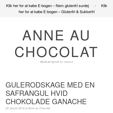
Klik her for at købe E-bogen – Nem glutenfri surdej
-
Klik
her for at købe E-bogen – Glutenfri & Sukkerfri
Gå
Skip
Gå
direkte
til
direkte
ANNE AU
til
indhold
til
primær
primær
CHOCOLAT
navigation
sidebar
Madkærlighed en masse
GULERODSKAGE MED EN
SAFRANGUL HVID
CHOKOLADE GANACHE
22. januar 2012
af
Anne au Chocolat