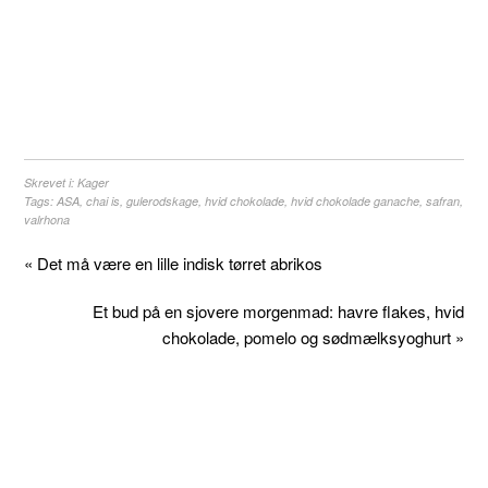
Skrevet i:
Kager
Tags:
ASA
,
chai is
,
gulerodskage
,
hvid chokolade
,
hvid chokolade ganache
,
safran
,
valrhona
« Det må være en lille indisk tørret abrikos
Et bud på en sjovere morgenmad: havre flakes, hvid
chokolade, pomelo og sødmælksyoghurt »