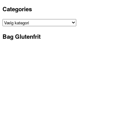
på
sitet
Categories
Categories
Bag Glutenfrit