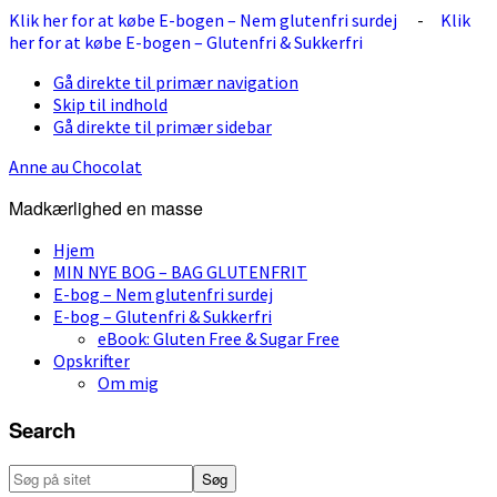
Klik her for at købe E-bogen – Nem glutenfri surdej
-
Klik
her for at købe E-bogen – Glutenfri & Sukkerfri
Gå direkte til primær navigation
Skip til indhold
Gå direkte til primær sidebar
Anne au Chocolat
Madkærlighed en masse
Hjem
MIN NYE BOG – BAG GLUTENFRIT
E-bog – Nem glutenfri surdej
E-bog – Glutenfri & Sukkerfri
eBook: Gluten Free & Sugar Free
Opskrifter
Om mig
Search
Søg