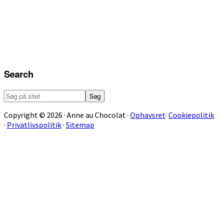
Search
Søg
på
sitet
Copyright © 2026 · Anne au Chocolat ·
Ophavsret
·
Cookiepolitik
·
Privatlivspolitik
·
Sitemap