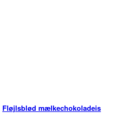
Fløjlsblød mælkechokoladeis