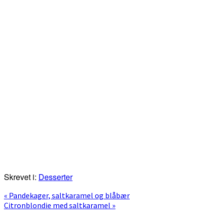
Skrevet i:
Desserter
Previous
« Pandekager, saltkaramel og blåbær
Post:
Next
Citronblondie med saltkaramel »
Post: