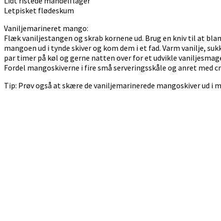
Lidt ristede mandelflager
Letpisket flødeskum
Vaniljemarineret mango:
Flæk vaniljestangen og skrab kornene ud. Brug en kniv til at bl
mangoen ud i tynde skiver og kom dem i et fad. Varm vanilje, suk
par timer på køl og gerne natten over for et udvikle vaniljesmag
Fordel mangoskiverne i fire små serveringsskåle og anret med cr
Tip: Prøv også at skære de vaniljemarinerede mangoskiver ud i