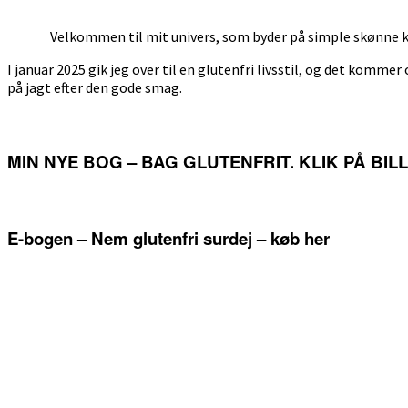
Primær
Sidebar
Velkommen til mit univers, som byder på simple skønne ka
I januar 2025 gik jeg over til en glutenfri livsstil, og det kommer 
på jagt efter den gode smag.
MIN NYE BOG – BAG GLUTENFRIT. KLIK PÅ BI
E-bogen – Nem glutenfri surdej – køb her