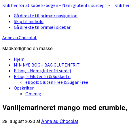
Klik her for at købe E-bogen – Nem glutenfri surdej
-
Klik he
Gå direkte til primær navigation
Skip til indhold
Gå direkte til primær sidebar
Anne au Chocolat
Madkærlighed en masse
Hjem
MIN NYE BOG – BAG GLUTENFRIT
E-bog – Nem glutenfri surdej
E-bog – Glutenfri & Sukkerfri
eBook: Gluten Free & Sugar Free
Opskrifter
Om mig
Vaniljemarineret mango med crumble,
28. august 2020
af
Anne au Chocolat