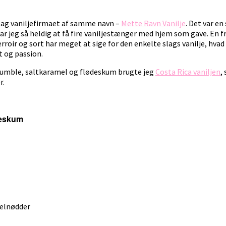
bag vaniljefirmaet af samme navn –
Mette Ravn Vanilje
. Det var en
r jeg så heldig at få fire vaniljestænger med hjem som gave. En fr
terroir og sort har meget at sige for den enkelte slags vanilje, hv
t og passion.
crumble, saltkaramel og flødeskum brugte jeg
Costa Rica vaniljen
,
r.
deskum
selnødder