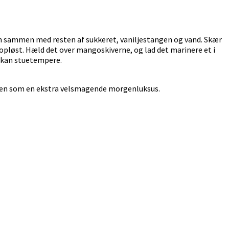
den sammen med resten af sukkeret, vaniljestangen og vand. Skær
r opløst. Hæld det over mangoskiverne, og lad det marinere et i
e kan stuetempere.
røden som en ekstra velsmagende morgenluksus.