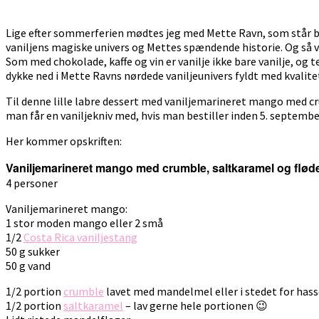
Lige efter sommerferien mødtes jeg med Mette Ravn, som står 
vaniljens magiske univers og Mettes spændende historie. Og så va
Som med chokolade, kaffe og vin er vanilje ikke bare vanilje, og 
dykke ned i Mette Ravns nørdede vaniljeunivers fyldt med kvalite
Til denne lille labre dessert med vaniljemarineret mango med 
man får en vaniljekniv med, hvis man bestiller inden 5. septembe
Her kommer opskriften:
Vaniljemarineret mango med crumble, saltkaramel og flø
4 personer
Vaniljemarineret mango:
1 stor moden mango eller 2 små
1/2
Costa Rica vaniljestang
50 g sukker
50 g vand
1/2 portion
crumble
lavet med mandelmel eller i stedet for has
1/2 portion
saltkaramel
– lav gerne hele portionen 😉