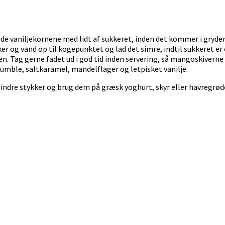
ande vaniljekornene med lidt af sukkeret, inden det kommer i gry
ker og vand op til kogepunktet og lad det simre, indtil sukkeret e
en. Tag gerne fadet ud i god tid inden servering, så mangoskivern
umble, saltkaramel, mandelflager og letpisket vanilje.
 mindre stykker og brug dem på græsk yoghurt, skyr eller havreg