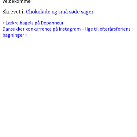
Velbekomme!
Skrevet i:
Chokolade og små søde sager
Previous
« Lækre bagels på Depanneur
Post:
Next
Dansukker konkurrence på instagram – lige til efterårsferiens
Post:
bagninger »
Primær
Sidebar