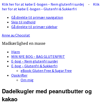
Klik her for at købe E-bogen – Nem glutenfri surdej
-
Klik
her for at købe E-bogen – Glutenfri & Sukkerfri
Gå direkte til primær navigation
Skip til indhold
Gå direkte til primær sidebar
Anne au Chocolat
Madkærlighed en masse
Hjem
MIN NYE BOG – BAG GLUTENFRIT
E-bog – Nem glutenfri surdej
E-bog – Glutenfri & Sukkerfri
eBook: Gluten Free & Sugar Free
Opskrifter
Om mig
Dadelkugler med peanutbutter og
kakao