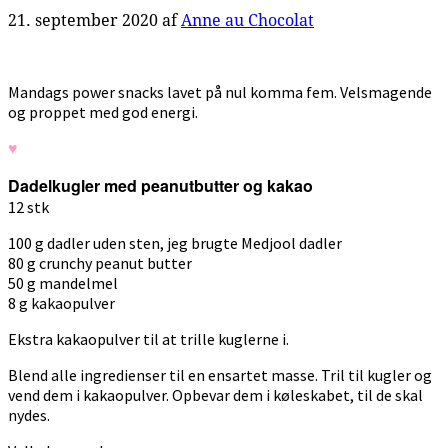
21. september 2020
af
Anne au Chocolat
Mandags power snacks lavet på nul komma fem. Velsmagende
og proppet med god energi.
♥
Dadelkugler med peanutbutter og kakao
12 stk
100 g dadler uden sten, jeg brugte Medjool dadler
80 g crunchy peanut butter
50 g mandelmel
8 g kakaopulver
Ekstra kakaopulver til at trille kuglerne i.
Blend alle ingredienser til en ensartet masse. Tril til kugler og
vend dem i kakaopulver. Opbevar dem i køleskabet, til de skal
nydes.