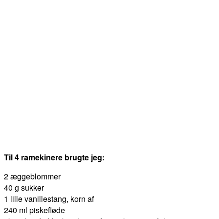
Til 4 ramekinere brugte jeg:
2 æggeblommer
40 g sukker
1 lille vanillestang, korn af
240 ml piskefløde