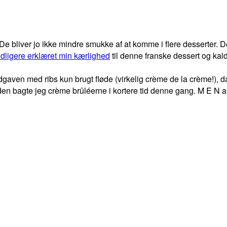
 De bliver jo ikke mindre smukke af at komme i flere desserter. D
idligere erklæret min kærlighed
til denne franske dessert og ka
 udgaven med ribs kun brugt fløde (virkelig crème de la crème!),
uden bagte jeg crème brûléerne i kortere tid denne gang. M E N al