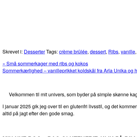
Skrevet i:
Desserter
Tags:
crème brûlée
,
dessert
,
Ribs
,
vanille
Previous
« Små sommerkager med ribs og kokos
Post:
Next
Sommerkærlighed – vanilleprikket koldskål fra Arla Unika og 
Post:
Primær
Sidebar
Velkommen til mit univers, som byder på simple skønne kag
I januar 2025 gik jeg over til en glutenfri livsstil, og det kommer
altid på jagt efter den gode smag.