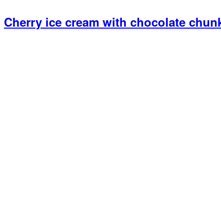
Cherry ice cream with chocolate chun
Primary
Sidebar