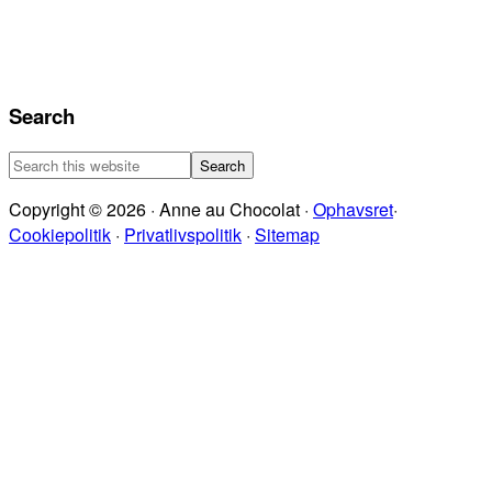
Search
Search
this
Copyright © 2026 · Anne au Chocolat ·
Ophavsret
·
website
Cookiepolitik
·
Privatlivspolitik
·
Sitemap