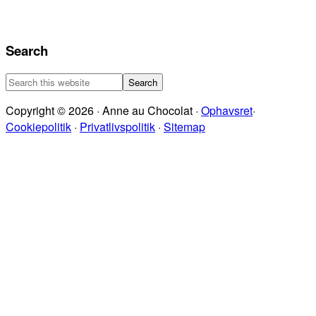
Search
Search
this
Copyright © 2026 · Anne au Chocolat ·
Ophavsret
·
website
Cookiepolitik
·
Privatlivspolitik
·
Sitemap