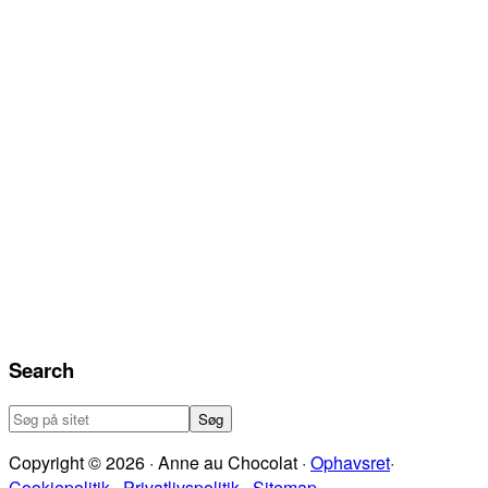
Search
Søg
på
Copyright © 2026 · Anne au Chocolat ·
Ophavsret
·
sitet
Cookiepolitik
·
Privatlivspolitik
·
Sitemap