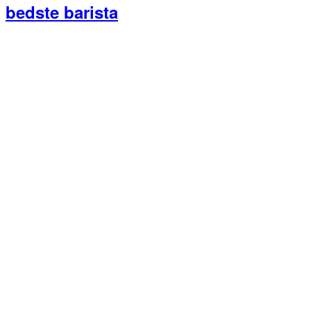
bedste barista
Primær
Sidebar