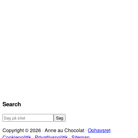
Search
Søg
på
Copyright © 2026 · Anne au Chocolat ·
Ophavsret
·
sitet
Cookiepolitik
·
Privatlivspolitik
·
Sitemap