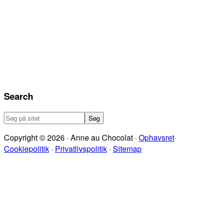
Search
Søg
på
Copyright © 2026 · Anne au Chocolat ·
Ophavsret
·
sitet
Cookiepolitik
·
Privatlivspolitik
·
Sitemap