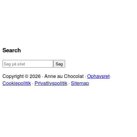
Search
Søg
på
Copyright © 2026 · Anne au Chocolat ·
Ophavsret
·
sitet
Cookiepolitik
·
Privatlivspolitik
·
Sitemap