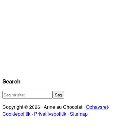
Search
Søg
på
Copyright © 2026 · Anne au Chocolat ·
Ophavsret
·
sitet
Cookiepolitik
·
Privatlivspolitik
·
Sitemap