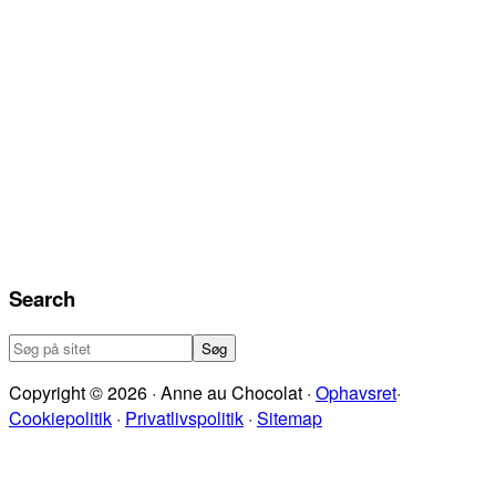
Search
Søg
på
Copyright © 2026 · Anne au Chocolat ·
Ophavsret
·
sitet
Cookiepolitik
·
Privatlivspolitik
·
Sitemap