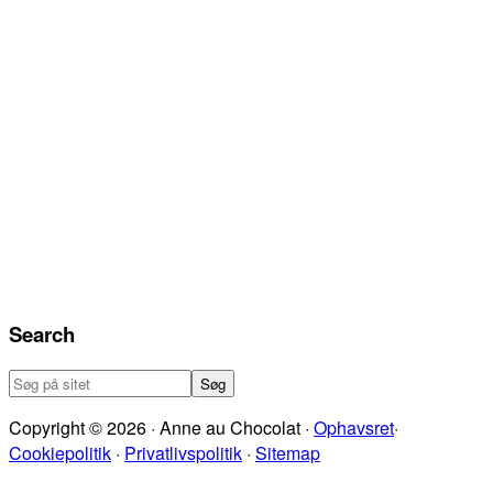
Search
Søg
på
Copyright © 2026 · Anne au Chocolat ·
Ophavsret
·
sitet
Cookiepolitik
·
Privatlivspolitik
·
Sitemap