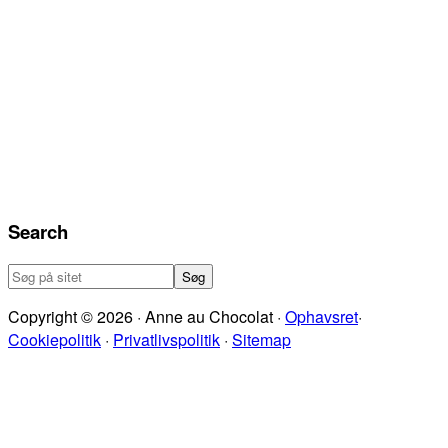
Search
Søg
på
Copyright © 2026 · Anne au Chocolat ·
Ophavsret
·
sitet
Cookiepolitik
·
Privatlivspolitik
·
Sitemap