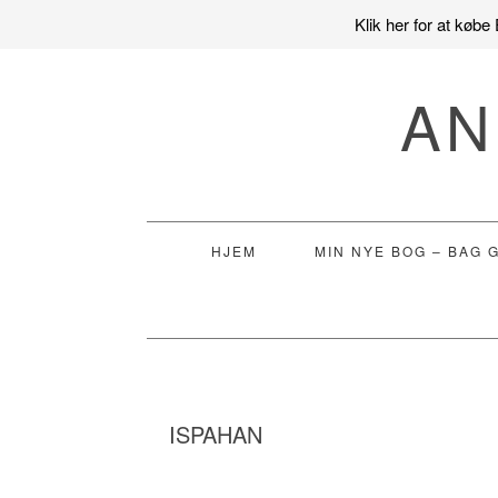
Klik her for at køb
Gå
Skip
Gå
direkte
til
direkte
AN
til
indhold
til
primær
primær
navigation
sidebar
HJEM
MIN NYE BOG – BAG 
ISPAHAN