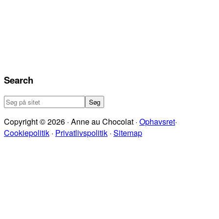
Search
Søg
på
Copyright © 2026 · Anne au Chocolat ·
Ophavsret
·
sitet
Cookiepolitik
·
Privatlivspolitik
·
Sitemap