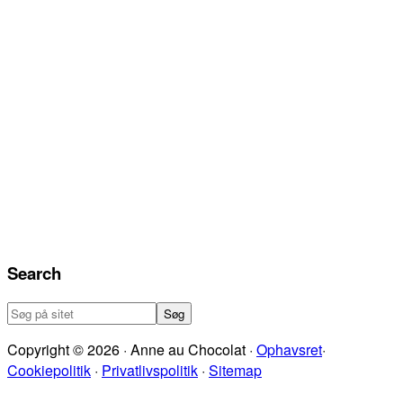
Search
Søg
på
Copyright © 2026 · Anne au Chocolat ·
Ophavsret
·
sitet
Cookiepolitik
·
Privatlivspolitik
·
Sitemap