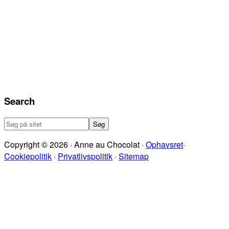
Search
Søg
på
Copyright © 2026 · Anne au Chocolat ·
Ophavsret
·
sitet
Cookiepolitik
·
Privatlivspolitik
·
Sitemap