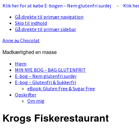
Klik her for at købe E-bogen – Nem glutenfri surdej
-
Klik he
Gå direkte til primær navigation
Skip til indhold
Gå direkte til primær sidebar
Anne au Chocolat
Madkærlighed en masse
Hjem
MIN NYE BOG – BAG GLUTENFRIT
E-bog – Nem glutenfri surdej
E-bog – Glutenfri & Sukkerfri
eBook: Gluten Free & Sugar Free
Opskrifter
Om mig
Krogs Fiskerestaurant