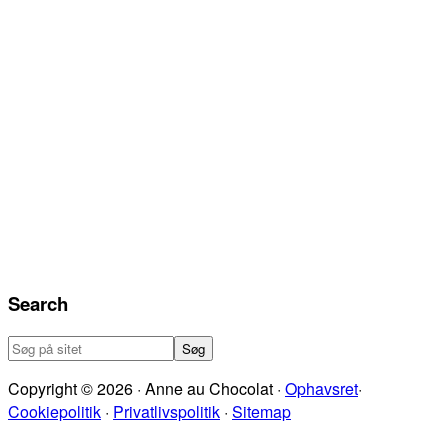
Search
Søg
på
Copyright © 2026 · Anne au Chocolat ·
Ophavsret
·
sitet
Cookiepolitik
·
Privatlivspolitik
·
Sitemap