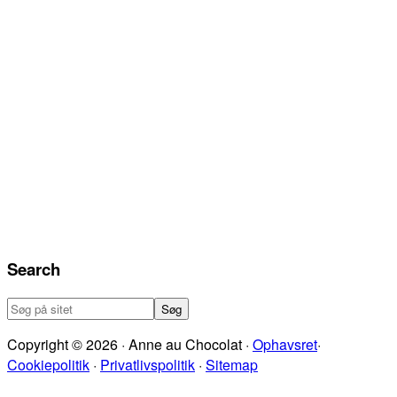
Search
Søg
på
Copyright © 2026 · Anne au Chocolat ·
Ophavsret
·
sitet
Cookiepolitik
·
Privatlivspolitik
·
Sitemap