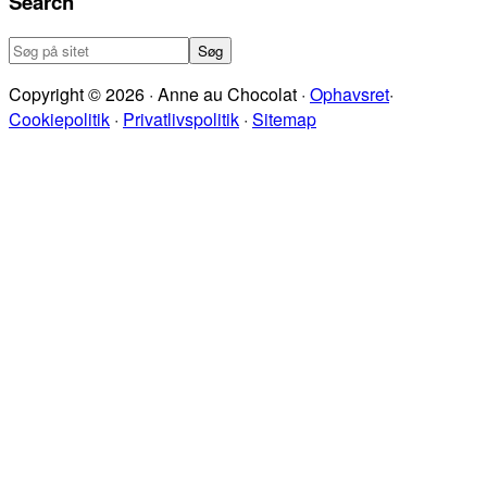
Search
Søg
på
Copyright © 2026 · Anne au Chocolat ·
Ophavsret
·
sitet
Cookiepolitik
·
Privatlivspolitik
·
Sitemap