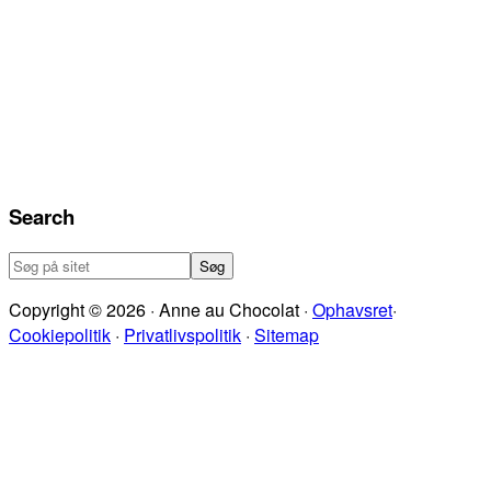
Search
Søg
på
Copyright © 2026 · Anne au Chocolat ·
Ophavsret
·
sitet
Cookiepolitik
·
Privatlivspolitik
·
Sitemap