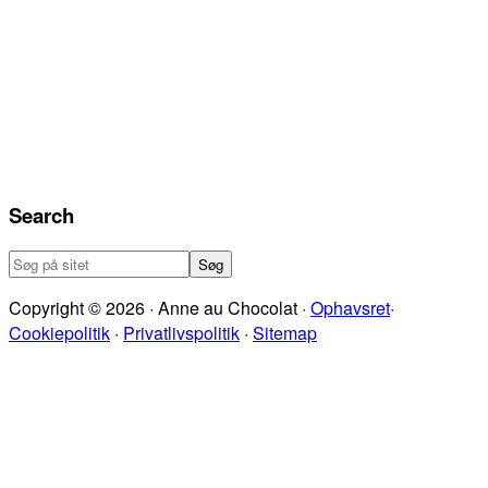
Search
Søg
på
Copyright © 2026 · Anne au Chocolat ·
Ophavsret
·
sitet
Cookiepolitik
·
Privatlivspolitik
·
Sitemap