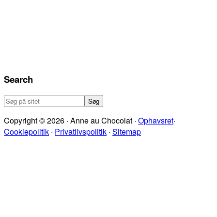
Search
Søg
på
Copyright © 2026 · Anne au Chocolat ·
Ophavsret
·
sitet
Cookiepolitik
·
Privatlivspolitik
·
Sitemap