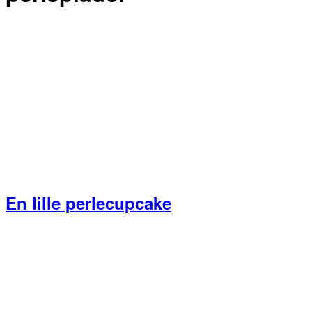
En lille perlecupcake
Primær
Sidebar