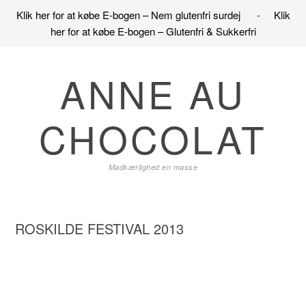
Klik her for at købe E-bogen – Nem glutenfri surdej
-
Klik
her for at købe E-bogen – Glutenfri & Sukkerfri
Gå
Skip
Gå
direkte
til
direkte
ANNE AU
til
indhold
til
primær
primær
CHOCOLAT
navigation
sidebar
Madkærlighed en masse
ROSKILDE FESTIVAL 2013