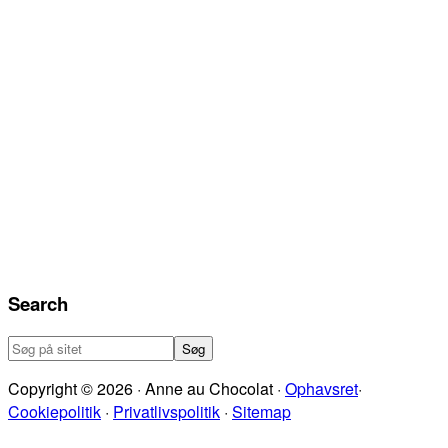
Search
Søg
på
Copyright © 2026 · Anne au Chocolat ·
Ophavsret
·
sitet
Cookiepolitik
·
Privatlivspolitik
·
Sitemap