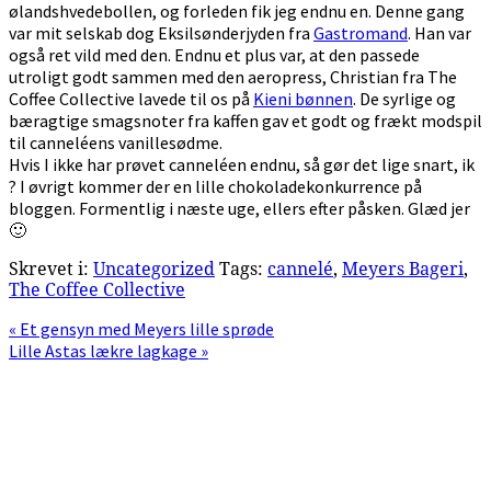
ølandshvedebollen, og forleden fik jeg endnu en. Denne gang
var mit selskab dog Eksilsønderjyden fra
Gastromand
. Han var
også ret vild med den. Endnu et plus var, at den passede
utroligt godt sammen med den aeropress, Christian fra The
Coffee Collective lavede til os på
Kieni bønnen
. De syrlige og
bæragtige smagsnoter fra kaffen gav et godt og frækt modspil
til canneléens vanillesødme.
Hvis I ikke har prøvet canneléen endnu, så gør det lige snart, ik
? I øvrigt kommer der en lille chokoladekonkurrence på
bloggen. Formentlig i næste uge, ellers efter påsken. Glæd jer
🙂
Skrevet i:
Uncategorized
Tags:
cannelé
,
Meyers Bageri
,
The Coffee Collective
Previous
« Et gensyn med Meyers lille sprøde
Post:
Next
Lille Astas lækre lagkage »
Post:
Primær
Sidebar