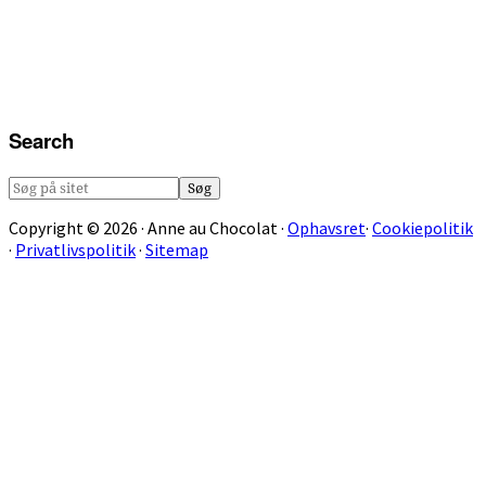
Search
Søg
på
Copyright © 2026 · Anne au Chocolat ·
Ophavsret
·
Cookiepolitik
sitet
·
Privatlivspolitik
·
Sitemap