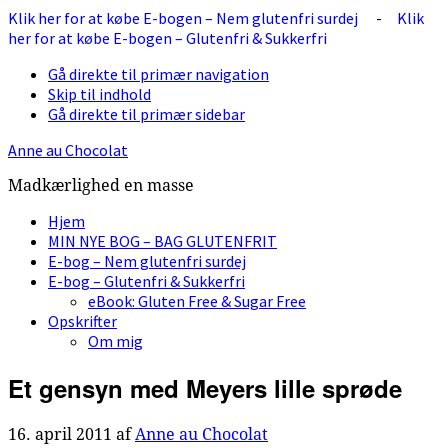
Klik her for at købe E-bogen – Nem glutenfri surdej
-
Klik
her for at købe E-bogen – Glutenfri & Sukkerfri
Gå direkte til primær navigation
Skip til indhold
Gå direkte til primær sidebar
Anne au Chocolat
Madkærlighed en masse
Hjem
MIN NYE BOG – BAG GLUTENFRIT
E-bog – Nem glutenfri surdej
E-bog – Glutenfri & Sukkerfri
eBook: Gluten Free & Sugar Free
Opskrifter
Om mig
Et gensyn med Meyers lille sprøde
16. april 2011
af
Anne au Chocolat