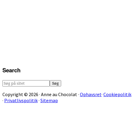
Search
Søg
på
Copyright © 2026 · Anne au Chocolat ·
Ophavsret
·
Cookiepolitik
sitet
·
Privatlivspolitik
·
Sitemap