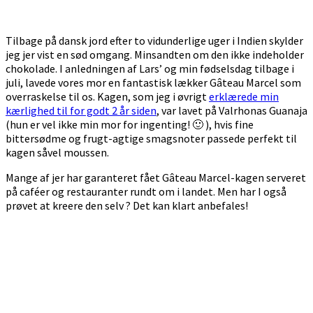
Tilbage på dansk jord efter to vidunderlige uger i Indien skylder
jeg jer vist en sød omgang. Minsandten om den ikke indeholder
chokolade. I anledningen af Lars’ og min fødselsdag tilbage i
juli, lavede vores mor en fantastisk lækker Gâteau Marcel som
overraskelse til os. Kagen, som jeg i øvrigt
erklærede min
kærlighed til for godt 2 år siden
, var lavet på Valrhonas Guanaja
(hun er vel ikke min mor for ingenting! 🙂 ), hvis fine
bittersødme og frugt-agtige smagsnoter passede perfekt til
kagen såvel moussen.
Mange af jer har garanteret fået Gâteau Marcel-kagen serveret
på caféer og restauranter rundt om i landet. Men har I også
prøvet at kreere den selv ? Det kan klart anbefales!