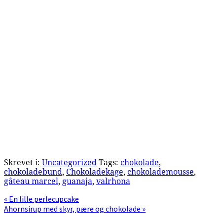
Skrevet i:
Uncategorized
Tags:
chokolade
,
chokoladebund
,
Chokoladekage
,
chokolademousse
,
gâteau marcel
,
guanaja
,
valrhona
Previous
« En lille perlecupcake
Post:
Next
Ahornsirup med skyr, pære og chokolade »
Post: