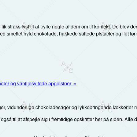
 straks lyst til at trylle nogle af dem om til konfekt. De blev der
 med smeltet hvid chokolade, hakkede saltede pistacier og lidt t
er og vaniljesyltede appelsiner »
er, vidunderlige chokoladesager og lykkebringende lækkerier me
 også til at afspejle sig i fremtidige opskrifter her på siden. Alle