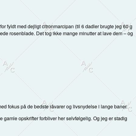
for fyldt med dejligt citronmarcipan (til 6 dadler brugte jeg 60 g
ørrede rosenblade. Det tog ikke mange minutter at lave dem – og
d fokus på de bedste råvarer og livsnydelse i lange baner.
 de gamle opskrifter forbliver her selvfølgelig. Og jeg er stadig