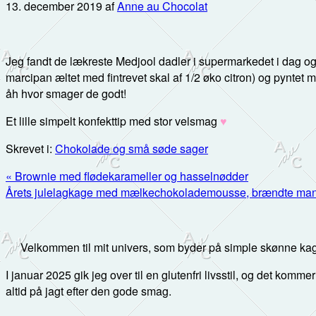
13. december 2019
af
Anne au Chocolat
Jeg fandt de lækreste Medjool dadler i supermarkedet i dag og fik
marcipan æltet med fintrevet skal af 1/2 øko citron) og pyntet
åh hvor smager de godt!
Et lille simpelt konfekttip med stor velsmag
♥
Skrevet i:
Chokolade og små søde sager
Previous
« Brownie med flødekarameller og hasselnødder
Post:
Next
Årets julelagkage med mælkechokolademousse, brændte mandl
Post:
Primær
Sidebar
Velkommen til mit univers, som byder på simple skønne kag
I januar 2025 gik jeg over til en glutenfri livsstil, og det kommer
altid på jagt efter den gode smag.