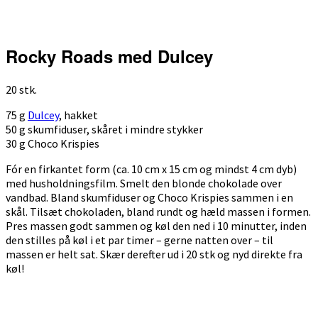
Rocky Roads med Dulcey
20 stk.
75 g
Dulcey
, hakket
50 g skumfiduser, skåret i mindre stykker
30 g Choco Krispies
Fór en firkantet form (ca. 10 cm x 15 cm og mindst 4 cm dyb)
med husholdningsfilm. Smelt den blonde chokolade over
vandbad. Bland skumfiduser og Choco Krispies sammen i en
skål. Tilsæt chokoladen, bland rundt og hæld massen i formen.
Pres massen godt sammen og køl den ned i 10 minutter, inden
den stilles på køl i et par timer – gerne natten over – til
massen er helt sat. Skær derefter ud i 20 stk og nyd direkte fra
køl!