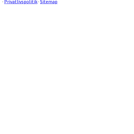
·
Privatlivspolitik
·
Sitemap