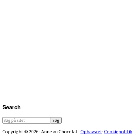
Search
Søg
på
Copyright © 2026 · Anne au Chocolat ·
Ophavsret
·
Cookiepolitik
sitet