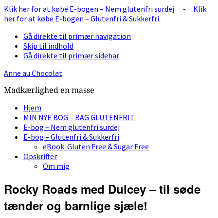
Klik her for at købe E-bogen – Nem glutenfri surdej
-
Klik
her for at købe E-bogen – Glutenfri & Sukkerfri
Gå direkte til primær navigation
Skip til indhold
Gå direkte til primær sidebar
Anne au Chocolat
Madkærlighed en masse
Hjem
MIN NYE BOG – BAG GLUTENFRIT
E-bog – Nem glutenfri surdej
E-bog – Glutenfri & Sukkerfri
eBook: Gluten Free & Sugar Free
Opskrifter
Om mig
Rocky Roads med Dulcey – til søde
tænder og barnlige sjæle!