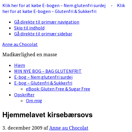
Klik her for at købe E-bogen – Nem glutenfri surdej
-
Klik
her for at købe E-bogen – Glutenfri & Sukkerfri
Gå direkte til primær navigation
Skip til indhold
Gå direkte til primær sidebar
Anne au Chocolat
Madkærlighed en masse
Hjem
MIN NYE BOG – BAG GLUTENFRIT
E-bog – Nem glutenfri surdej
E-bog – Glutenfri & Sukkerfri
eBook: Gluten Free & Sugar Free
Opskrifter
Om mig
Hjemmelavet kirsebærsovs
3. december 2009
af
Anne au Chocolat