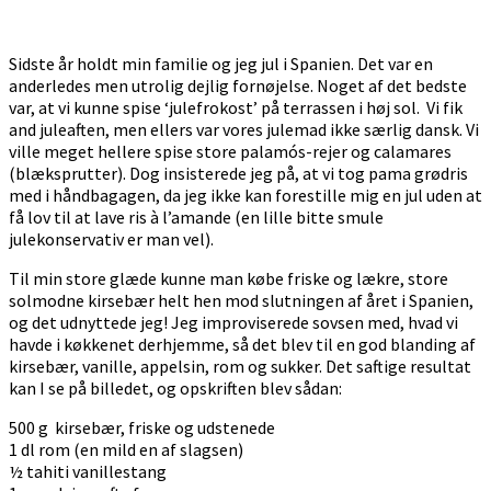
Sidste år holdt min familie og jeg jul i Spanien. Det var en
anderledes men utrolig dejlig fornøjelse. Noget af det bedste
var, at vi kunne spise ‘julefrokost’ på terrassen i høj sol. Vi fik
and juleaften, men ellers var vores julemad ikke særlig dansk. Vi
ville meget hellere spise store palamós-rejer og calamares
(blæksprutter). Dog insisterede jeg på, at vi tog pama grødris
med i håndbagagen, da jeg ikke kan forestille mig en jul uden at
få lov til at lave ris à l’amande (en lille bitte smule
julekonservativ er man vel).
Til min store glæde kunne man købe friske og lækre, store
solmodne kirsebær helt hen mod slutningen af året i Spanien,
og det udnyttede jeg! Jeg improviserede sovsen med, hvad vi
havde i køkkenet derhjemme, så det blev til en god blanding af
kirsebær, vanille, appelsin, rom og sukker. Det saftige resultat
kan I se på billedet, og opskriften blev sådan:
500 g kirsebær, friske og udstenede
1 dl rom (en mild en af slagsen)
½ tahiti vanillestang