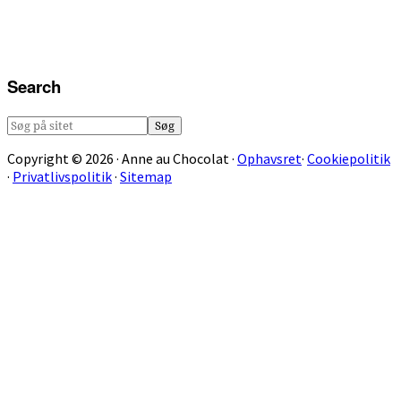
Search
Søg
på
Copyright © 2026 · Anne au Chocolat ·
Ophavsret
·
Cookiepolitik
sitet
·
Privatlivspolitik
·
Sitemap