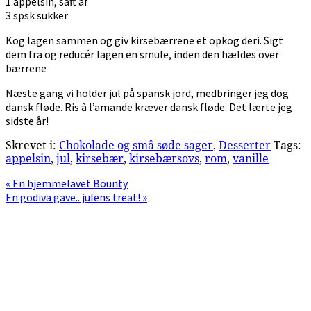
1 appelsin, saft af
3 spsk sukker
Kog lagen sammen og giv kirsebærrene et opkog deri. Sigt
dem fra og reducér lagen en smule, inden den hældes over
bærrene
Næste gang vi holder jul på spansk jord, medbringer jeg dog
dansk fløde. Ris à l’amande kræver dansk fløde. Det lærte jeg
sidste år!
Skrevet i:
Chokolade og små søde sager
,
Desserter
Tags:
appelsin
,
jul
,
kirsebær
,
kirsebærsovs
,
rom
,
vanille
Previous
« En hjemmelavet Bounty
Post:
Next
En godiva gave.. julens treat! »
Post:
Primær
Sidebar