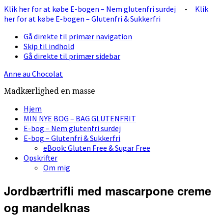
Klik her for at købe E-bogen – Nem glutenfri surdej
-
Klik
her for at købe E-bogen – Glutenfri & Sukkerfri
Gå direkte til primær navigation
Skip til indhold
Gå direkte til primær sidebar
Anne au Chocolat
Madkærlighed en masse
Hjem
MIN NYE BOG – BAG GLUTENFRIT
E-bog – Nem glutenfri surdej
E-bog – Glutenfri & Sukkerfri
eBook: Gluten Free & Sugar Free
Opskrifter
Om mig
Jordbærtrifli med mascarpone creme
og mandelknas