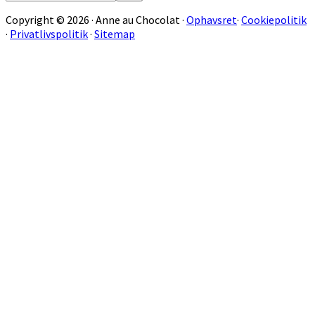
på
Copyright © 2026 · Anne au Chocolat ·
Ophavsret
·
Cookiepolitik
sitet
·
Privatlivspolitik
·
Sitemap