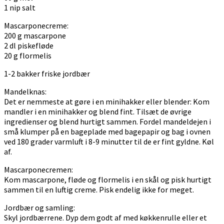
1 nip salt
Mascarponecreme:
200 g mascarpone
2 dl piskefløde
20 g flormelis
1-2 bakker friske jordbær
Mandelknas:
Det er nemmeste at gøre i en minihakker eller blender: Kom
mandler i en minihakker og blend fint. Tilsæt de øvrige
ingredienser og blend hurtigt sammen. Fordel mandeldejen i
små klumper på en bageplade med bagepapir og bag i ovnen
ved 180 grader varmluft i 8-9 minutter til de er fint gyldne. Køl
af.
Mascarponecremen:
Kom mascarpone, fløde og flormelis i en skål og pisk hurtigt
sammen til en luftig creme. Pisk endelig ikke for meget.
Jordbær og samling:
Skyl jordbærrene. Dyp dem godt af med køkkenrulle eller et