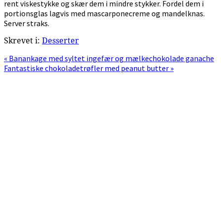
rent viskestykke og skær dem i mindre stykker. Fordel dem i
portionsglas lagvis med mascarponecreme og mandelknas.
Server straks.
Skrevet i:
Desserter
Previous
« Banankage med syltet ingefær og mælkechokolade ganache
Post:
Next
Fantastiske chokoladetrøfler med peanut butter »
Post:
Primær
Sidebar