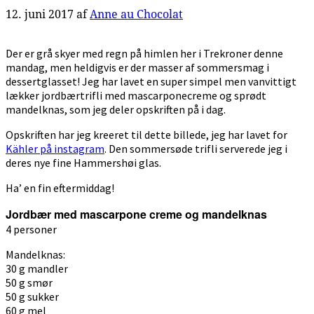
12. juni 2017
af
Anne au Chocolat
Der er grå skyer med regn på himlen her i Trekroner denne
mandag, men heldigvis er der masser af sommersmag i
dessertglasset! Jeg har lavet en super simpel men vanvittigt
lækker jordbærtrifli med mascarponecreme og sprødt
mandelknas, som jeg deler opskriften på i dag.
Opskriften har jeg kreeret til dette billede, jeg har lavet for
Kähler på instagram
. Den sommersøde trifli serverede jeg i
deres nye fine Hammershøi glas.
Ha’ en fin eftermiddag!
Jordbær med mascarpone creme og mandelknas
4 personer
Mandelknas:
30 g mandler
50 g smør
50 g sukker
60 g mel