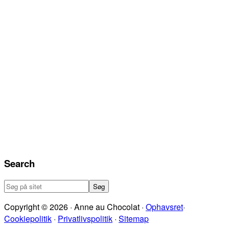
Search
Søg
på
Copyright © 2026 · Anne au Chocolat ·
Ophavsret
·
sitet
Cookiepolitik
·
Privatlivspolitik
·
Sitemap