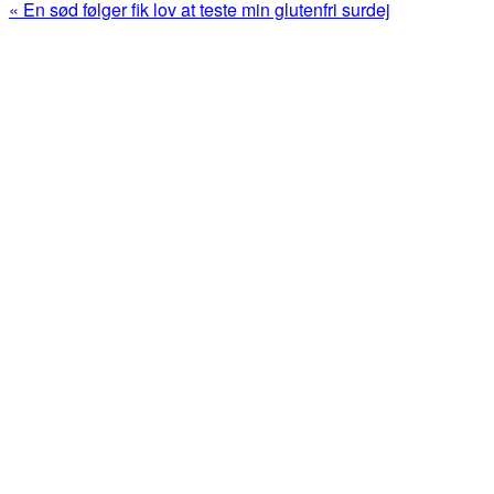
Previous
« En sød følger fik lov at teste min glutenfri surdej
Post:
Primær
Sidebar