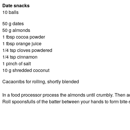
Date snacks
10 balls
50 g dates
50 g almonds
1 tbsp cocoa powder
1 tbsp orange juice
1/4 tsp cloves powdered
1/4 tsp cinnamon
1 pinch of salt
10 g shredded coconut
Cacaonibs for rolling, shortly blended
In a food processor process the almonds until crumbly. Then ad
Roll spoonsfulls of the batter between your hands to form bite-si