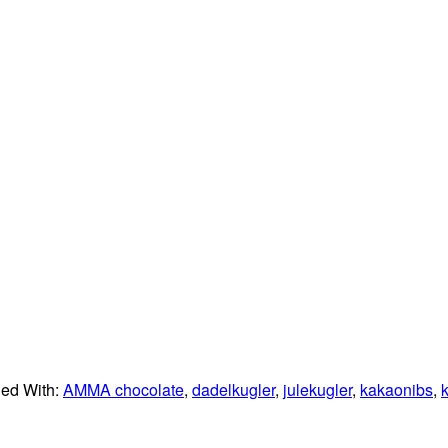
ed With:
AMMA chocolate
,
dadelkugler
,
julekugler
,
kakaonibs
,