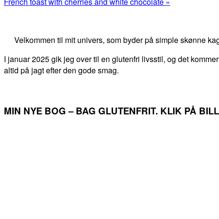
Post:
Next
French toast with cherries and white chocolate »
Post:
Primary
Sidebar
Velkommen til mit univers, som byder på simple skønne kag
I januar 2025 gik jeg over til en glutenfri livsstil, og det kommer
altid på jagt efter den gode smag.
MIN NYE BOG – BAG GLUTENFRIT. KLIK PÅ BI