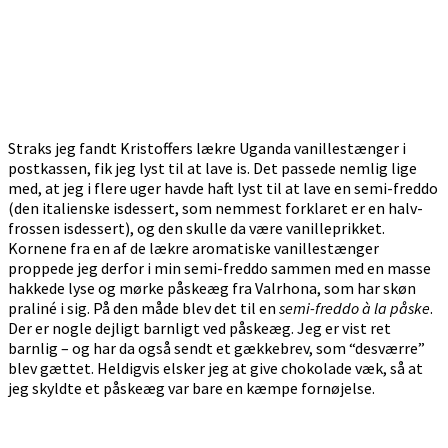
Straks jeg fandt Kristoffers lækre Uganda vanillestænger i
postkassen, fik jeg lyst til at lave is. Det passede nemlig lige
med, at jeg i flere uger havde haft lyst til at lave en semi-freddo
(den italienske isdessert, som nemmest forklaret er en halv-
frossen isdessert), og den skulle da være vanilleprikket.
Kornene fra en af de lækre aromatiske vanillestænger
proppede jeg derfor i min semi-freddo sammen med en masse
hakkede lyse og mørke påskeæg fra Valrhona, som har skøn
praliné i sig. På den måde blev det til en
semi-freddo à la påske
.
Der er nogle dejligt barnligt ved påskeæg. Jeg er vist ret
barnlig – og har da også sendt et gækkebrev, som “desværre”
blev gættet. Heldigvis elsker jeg at give chokolade væk, så at
jeg skyldte et påskeæg var bare en kæmpe fornøjelse.