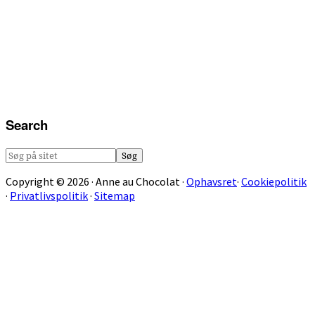
Search
Søg
på
Copyright © 2026 · Anne au Chocolat ·
Ophavsret
·
Cookiepolitik
sitet
·
Privatlivspolitik
·
Sitemap