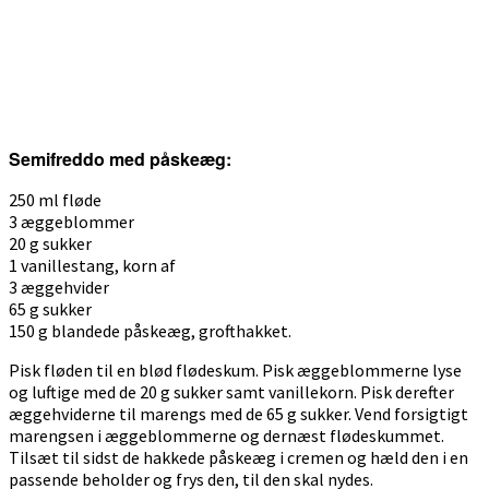
Semifreddo med påskeæg:
250 ml fløde
3 æggeblommer
20 g sukker
1 vanillestang, korn af
3 æggehvider
65 g sukker
150 g blandede påskeæg, grofthakket.
Pisk fløden til en blød flødeskum. Pisk æggeblommerne lyse
og luftige med de 20 g sukker samt vanillekorn. Pisk derefter
æggehviderne til marengs med de 65 g sukker. Vend forsigtigt
marengsen i æggeblommerne og dernæst flødeskummet.
Tilsæt til sidst de hakkede påskeæg i cremen og hæld den i en
passende beholder og frys den, til den skal nydes.