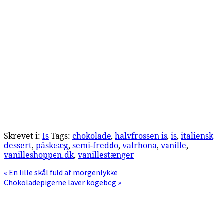
Skrevet i:
Is
Tags:
chokolade
,
halvfrossen is
,
is
,
italiensk
dessert
,
påskeæg
,
semi-freddo
,
valrhona
,
vanille
,
vanilleshoppen.dk
,
vanillestænger
Previous
« En lille skål fuld af morgenlykke
Post:
Next
Chokoladepigerne laver kogebog »
Post:
Primær
Sidebar