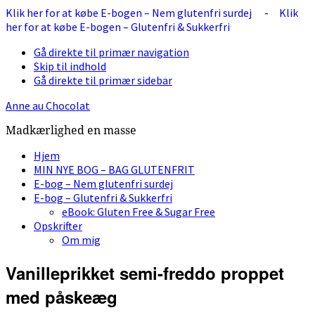
Klik her for at købe E-bogen – Nem glutenfri surdej
-
Klik
her for at købe E-bogen – Glutenfri & Sukkerfri
Gå direkte til primær navigation
Skip til indhold
Gå direkte til primær sidebar
Anne au Chocolat
Madkærlighed en masse
Hjem
MIN NYE BOG – BAG GLUTENFRIT
E-bog – Nem glutenfri surdej
E-bog – Glutenfri & Sukkerfri
eBook: Gluten Free & Sugar Free
Opskrifter
Om mig
Vanilleprikket semi-freddo proppet
med påskeæg