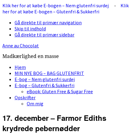
Klik her for at købe E-bogen – Nem glutenfri surdej
-
Klik
her for at købe E-bogen – Glutenfri & Sukkerfri
Gå direkte til primær navigation
Skip til indhold
Gå direkte til primær sidebar
Anne au Chocolat
Madkærlighed en masse
Hjem
MIN NYE BOG – BAG GLUTENFRIT
E-bog – Nem glutenfri surdej
E-bog – Glutenfri & Sukkerfri
eBook: Gluten Free & Sugar Free
Opskrifter
Om mig
17. december – Farmor Ediths
krydrede pebernødder