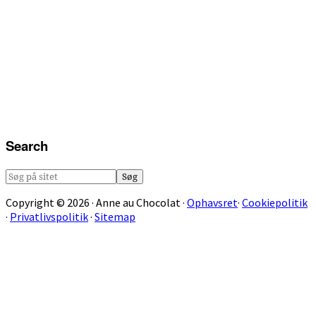
Search
Søg
på
Copyright © 2026 · Anne au Chocolat ·
Ophavsret
·
Cookiepolitik
sitet
·
Privatlivspolitik
·
Sitemap