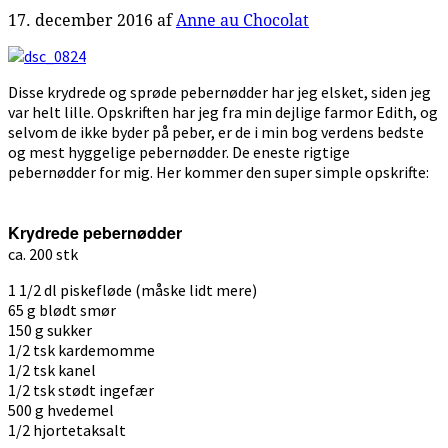
17. december 2016
af
Anne au Chocolat
Disse krydrede og sprøde pebernødder har jeg elsket, siden jeg
var helt lille. Opskriften har jeg fra min dejlige farmor Edith, og
selvom de ikke byder på peber, er de i min bog verdens bedste
og mest hyggelige pebernødder. De eneste rigtige
pebernødder for mig. Her kommer den super simple opskrifte:
Krydrede pebernødder
ca. 200 stk
1 1/2 dl piskefløde (måske lidt mere)
65 g blødt smør
150 g sukker
1/2 tsk kardemomme
1/2 tsk kanel
1/2 tsk stødt ingefær
500 g hvedemel
1/2 hjortetaksalt