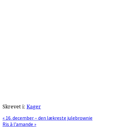
Skrevet i:
Kager
Previous
« 16. december – den lækreste julebrownie
Post:
Next
Ris à l’amande »
Post:
Primær