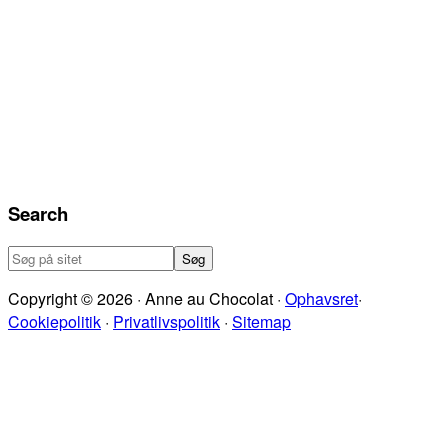
Search
Søg
på
Copyright © 2026 · Anne au Chocolat ·
Ophavsret
·
sitet
Cookiepolitik
·
Privatlivspolitik
·
Sitemap