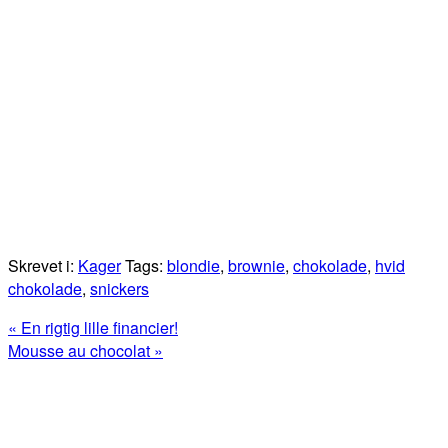
Skrevet i:
Kager
Tags:
blondie
,
brownie
,
chokolade
,
hvid
chokolade
,
snickers
Previous
« En rigtig lille financier!
Post:
Next
Mousse au chocolat »
Post:
Primær
Sidebar