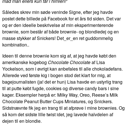
mad man ellers kun får i himlen!
”
Således skrev min søde veninde Signe, efter jeg havde
postet dette billede på Facebook for et års tid siden. Det var
og er den ideelle beskrivelse af min eksperimenterende
brownie, som består af både brownie- og blondiedej og en
masse stykker af Snickers! Det_er_en ret guddommelig
kombination..
Ideen til denne brownie kom sig af, at jeg havde købt den
amerikanske kogebog
Chocolate Chocolate
af Lisa
Yockelson, som i øvrigt kan anbefales til alle chokoladefans.
Allerede ved første kig i bogen stod det klart for mig, at
bagejournalisten (ja! det er hun) Lisa havde en ustyrlig trang
til at putte købt fugde, cookies og diverse candy bars i sine
kager. Eksempler herpå er: Milky Way, Oreo, Reese’s Milk
Chocolate Peanut Butter Cups Miniatures, og Snickers.
Sidstnævnte fik jeg en trang til at afprøve i mine brownies. Og
så kom det sidste lille twist idet, jeg lavede halvdelen af
dejen til en blondie.