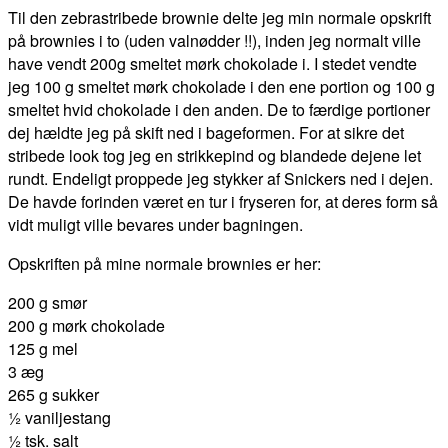
Til den zebrastribede brownie delte jeg min normale opskrift
på brownies i to (uden valnødder !!), inden jeg normalt ville
have vendt 200g smeltet mørk chokolade i. I stedet vendte
jeg 100 g smeltet mørk chokolade i den ene portion og 100 g
smeltet hvid chokolade i den anden. De to færdige portioner
dej hældte jeg på skift ned i bageformen. For at sikre det
stribede look tog jeg en strikkepind og blandede dejene let
rundt. Endeligt proppede jeg stykker af Snickers ned i dejen.
De havde forinden været en tur i fryseren for, at deres form så
vidt muligt ville bevares under bagningen.
Opskriften på mine normale brownies er her:
200 g smør
200 g mørk chokolade
125 g mel
3 æg
265 g sukker
½ vaniljestang
½ tsk. salt